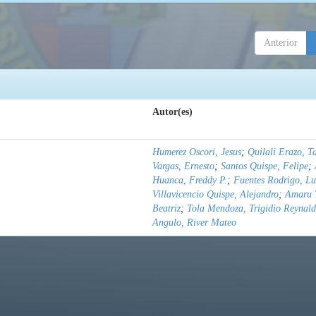
Anterior
Autor(es)
Humerez Oscori, Jesus
;
Quilali Erazo, T
Vargas, Ernesto
;
Santos Quispe, Felipe
;
Huanca, Freddy P.
;
Fuentes Rodrigo, Lu
Villavicencio Quispe, Alejandro
;
Amaru 
Beatriz
;
Tola Mendoza, Trigidio Reynal
Angulo, River Mateo