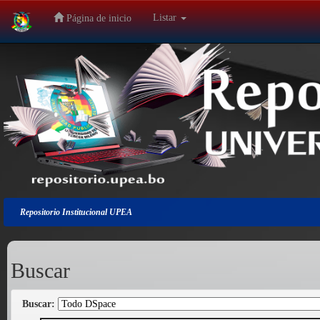
Listar
Página de inicio
Salir
de
la
navegación
Repositorio Institucional UPEA
Buscar
Buscar: