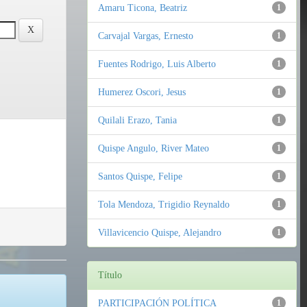
Amaru Ticona, Beatriz
1
Carvajal Vargas, Ernesto
1
Fuentes Rodrigo, Luis Alberto
1
Humerez Oscori, Jesus
1
Quilali Erazo, Tania
1
Quispe Angulo, River Mateo
1
Santos Quispe, Felipe
1
Tola Mendoza, Trigidio Reynaldo
1
Villavicencio Quispe, Alejandro
1
Título
PARTICIPACIÓN POLÍTICA
1