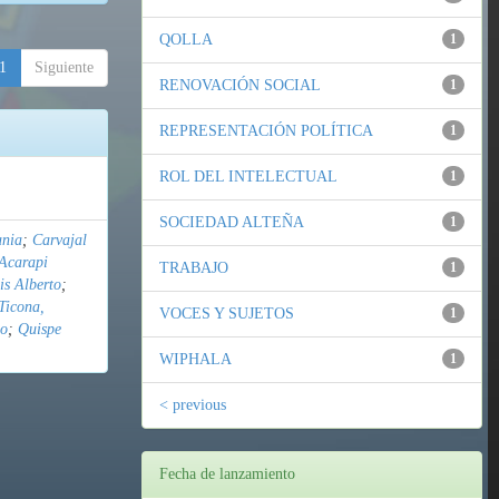
QOLLA
1
1
Siguiente
RENOVACIÓN SOCIAL
1
REPRESENTACIÓN POLÍTICA
1
ROL DEL INTELECTUAL
1
SOCIEDAD ALTEÑA
1
ania
;
Carvajal
Acarapi
TRABAJO
1
is Alberto
;
Ticona,
VOCES Y SUJETOS
1
do
;
Quispe
WIPHALA
1
< previous
Fecha de lanzamiento