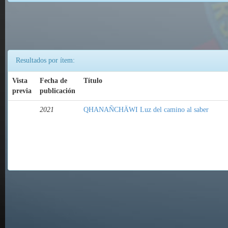
Resultados por ítem:
Vista
Fecha de
Título
previa
publicación
2021
QHANAÑCHÄWI Luz del camino al saber