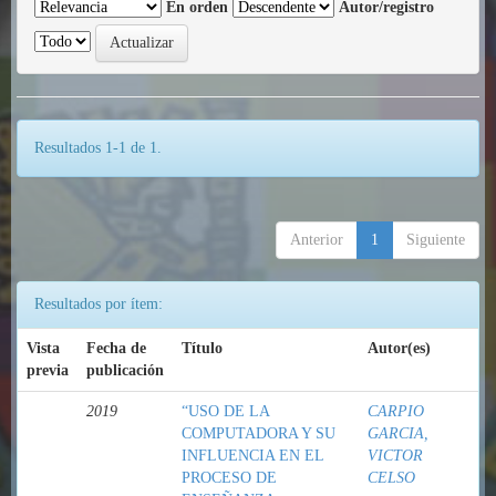
En orden
Autor/registro
Resultados 1-1 de 1.
Anterior
1
Siguiente
Resultados por ítem:
Vista
Fecha de
Título
Autor(es)
previa
publicación
2019
“USO DE LA
CARPIO
COMPUTADORA Y SU
GARCIA,
INFLUENCIA EN EL
VICTOR
PROCESO DE
CELSO