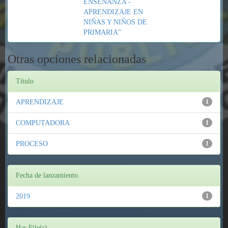
ENSEÑANZA -
APRENDIZAJE EN
NIÑAS Y NIÑOS DE
PRIMARIA”
Otras opciones relacionadas
Título
APRENDIZAJE
1
COMPUTADORA
1
PROCESO
1
Fecha de lanzamiento
2019
1
Has File(s)