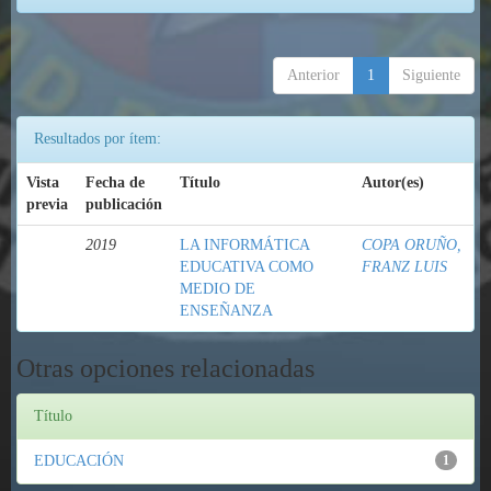
Anterior
1
Siguiente
Resultados por ítem:
Vista
Fecha de
Título
Autor(es)
previa
publicación
2019
LA INFORMÁTICA
COPA ORUÑO,
EDUCATIVA COMO
FRANZ LUIS
MEDIO DE
ENSEÑANZA
Otras opciones relacionadas
Título
EDUCACIÓN
1