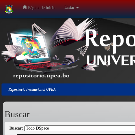
Listar
Página de inicio
Salir
de
la
navegación
Repositorio Institucional UPEA
Buscar
Buscar: