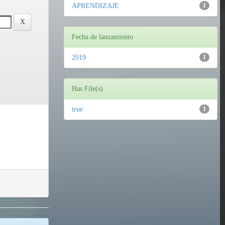
APRENDIZAJE
1
Fecha de lanzamiento
2019
1
Has File(s)
true
1