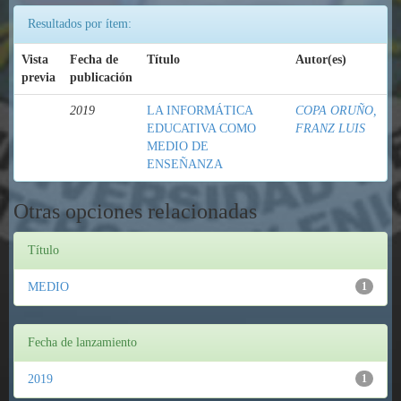
Resultados por ítem:
Vista
Fecha de
Título
Autor(es)
previa
publicación
2019
LA INFORMÁTICA
COPA ORUÑO,
EDUCATIVA COMO
FRANZ LUIS
MEDIO DE
ENSEÑANZA
Otras opciones relacionadas
Título
MEDIO
1
Fecha de lanzamiento
2019
1