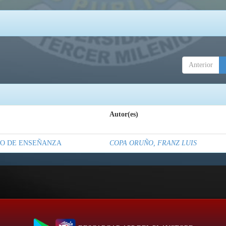
Anterior
Autor(es)
IO DE ENSEÑANZA
COPA ORUÑO, FRANZ LUIS