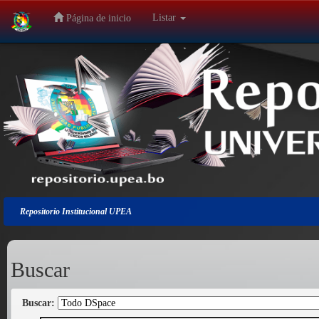
Listar
Página de inicio
Salir
de
la
navegación
Repositorio Institucional UPEA
Buscar
Buscar: