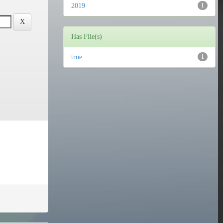
2019
1
Has File(s)
true
1