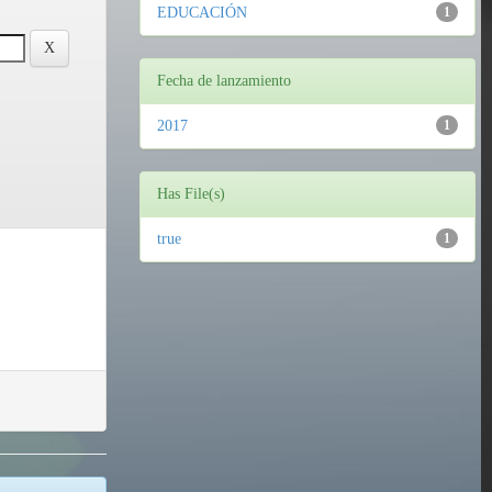
EDUCACIÓN
1
Fecha de lanzamiento
2017
1
Has File(s)
true
1