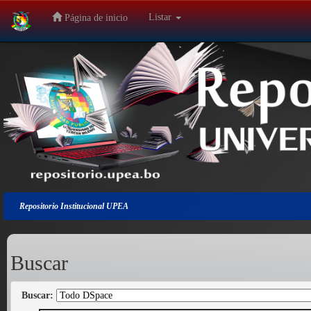
Listar
Página de inicio
Salir
de
la
navegación
Repositorio Institucional UPEA
Buscar
Buscar: