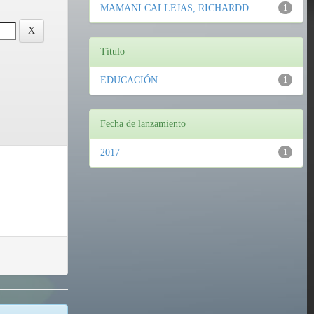
MAMANI CALLEJAS, RICHARDD
1
Título
EDUCACIÓN
1
Fecha de lanzamiento
2017
1