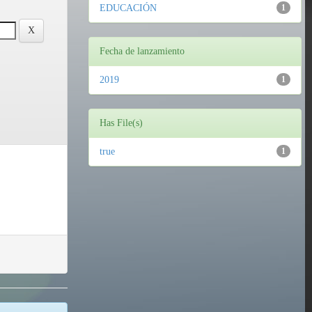
EDUCACIÓN
1
Fecha de lanzamiento
2019
1
Has File(s)
true
1