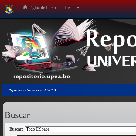
Listar
Página de inicio
Salir
de
la
navegación
Repositorio Institucional UPEA
Buscar
Buscar: