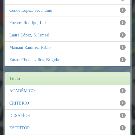
Conde López, Secundino
1
Fuentes Rodrigo, Luís
1
Laura López, S. Ismael
1
Mamani Ramírez, Pablo
1
Zárate Choquevillca, Brígida
1
Título
ACADÉMICO
1
CRITERIO
1
DESAFÍOS
1
ESCRITOR
1