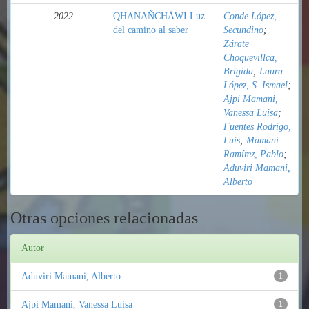
2022
QHANAÑCHÄWI Luz
Conde López,
del camino al saber
Secundino
;
Zárate
Choquevillca,
Brígida
;
Laura
López, S. Ismael
;
Ajpi Mamani,
Vanessa Luisa
;
Fuentes Rodrigo,
Luís
;
Mamani
Ramírez, Pablo
;
Aduviri Mamani,
Alberto
Otras opciones relacionadas
Autor
Aduviri Mamani, Alberto
1
Ajpi Mamani, Vanessa Luisa
1