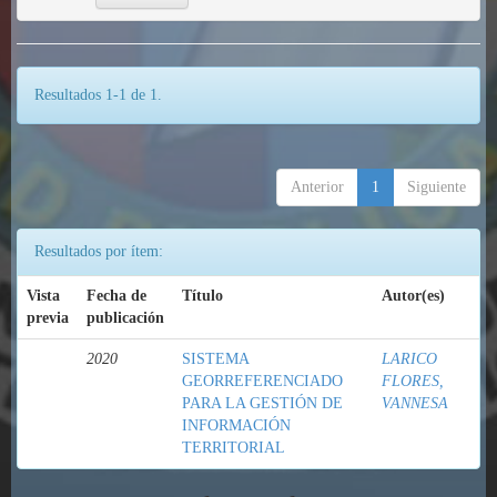
Resultados 1-1 de 1.
Anterior
1
Siguiente
Resultados por ítem:
Vista
Fecha de
Título
Autor(es)
previa
publicación
2020
SISTEMA
LARICO
GEORREFERENCIADO
FLORES,
PARA LA GESTIÓN DE
VANNESA
INFORMACIÓN
TERRITORIAL