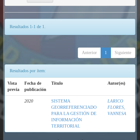
Resultados 1-1 de 1.
Anterior
1
Siguiente
Resultados por ítem:
Vista
Fecha de
Título
Autor(es)
previa
publicación
2020
SISTEMA
LARICO
GEORREFERENCIADO
FLORES,
PARA LA GESTIÓN DE
VANNESA
INFORMACIÓN
TERRITORIAL