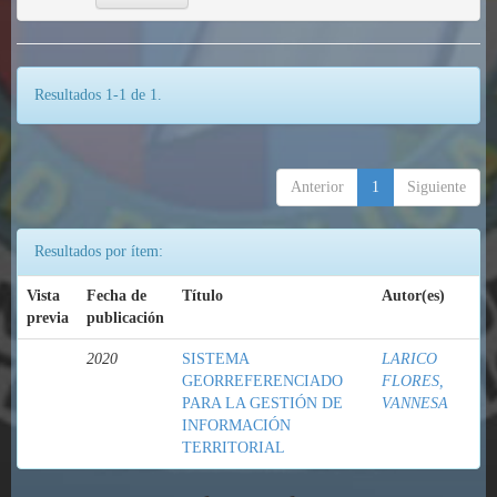
Resultados 1-1 de 1.
Anterior
1
Siguiente
Resultados por ítem:
Vista
Fecha de
Título
Autor(es)
previa
publicación
2020
SISTEMA
LARICO
GEORREFERENCIADO
FLORES,
PARA LA GESTIÓN DE
VANNESA
INFORMACIÓN
TERRITORIAL