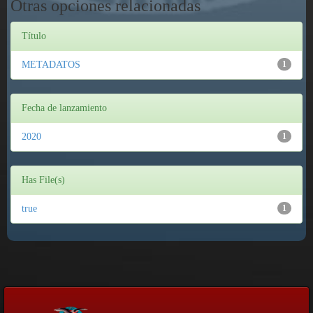
Otras opciones relacionadas
Título
METADATOS
1
Fecha de lanzamiento
2020
1
Has File(s)
true
1