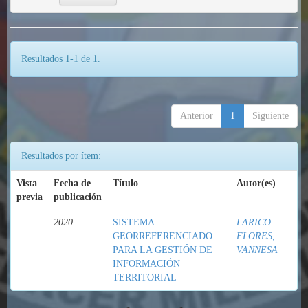
Resultados 1-1 de 1.
Anterior
1
Siguiente
Resultados por ítem:
Vista
Fecha de
Título
Autor(es)
previa
publicación
2020
SISTEMA
LARICO
GEORREFERENCIADO
FLORES,
PARA LA GESTIÓN DE
VANNESA
INFORMACIÓN
TERRITORIAL