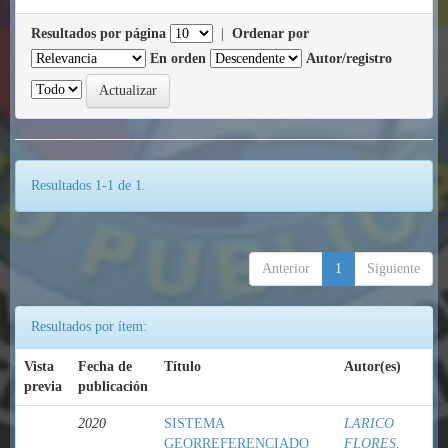
Resultados por página
|
Ordenar por
En orden
Autor/registro
Resultados 1-1 de 1.
Anterior
1
Siguiente
Resultados por ítem:
Vista
Fecha de
Título
Autor(es)
previa
publicación
2020
SISTEMA
LARICO
GEORREFERENCIADO
FLORES,