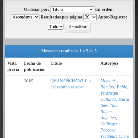
Ordenar por:
En orden:
Resultados por página
Autor/Registro:
Mostrando resultados 1 a 5 de 5
Vista
Fecha de
Título
Autor(es)
previa
publicación
2016
QHANAÑCHÄWI Luz
Mamani
del camino al saber
Ramírez, Pablo
;
Verástegui
Gallardo, María
Inés
;
Nina
Roque,
Angelica
;
Callisaya
Pocoaca,
Vladimir
;
Chura