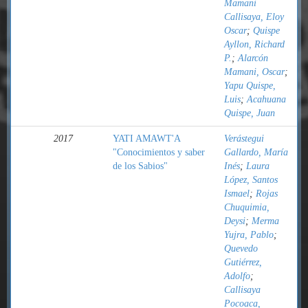
Mamani
Callisaya, Eloy
Oscar
;
Quispe
Ayllon, Richard
P.
;
Alarcón
Mamani, Oscar
;
Yapu Quispe,
Luis
;
Acahuana
Quispe, Juan
2017
YATI AMAWT'A
Verástegui
"Conocimientos y saber
Gallardo, María
de los Sabios"
Inés
;
Laura
López, Santos
Ismael
;
Rojas
Chuquimia,
Deysi
;
Merma
Yujra, Pablo
;
Quevedo
Gutiérrez,
Adolfo
;
Callisaya
Pocoaca,