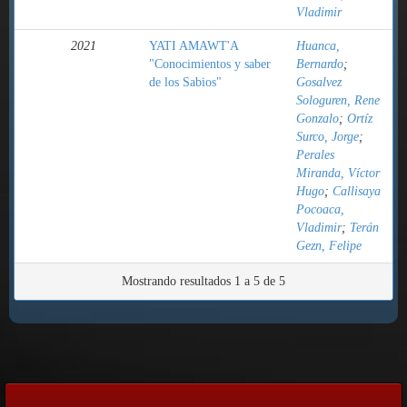
Vladimir
2021
YATI AMAWT'A
Huanca,
"Conocimientos y saber
Bernardo
;
de los Sabios"
Gosalvez
Sologuren, Rene
Gonzalo
;
Ortíz
Surco, Jorge
;
Perales
Miranda, Víctor
Hugo
;
Callisaya
Pocoaca,
Vladimir
;
Terán
Gezn, Felipe
Mostrando resultados 1 a 5 de 5