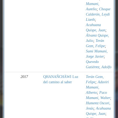
Mamani,
Aurelio
;
Choque
Calderón, Leydi
Lizeth
;
Acahuana
Quispe, Juan
;
Álvarez Quispe,
Julio
;
Terán
Gezn, Felipe
;
Sumi Mamani,
Jorge Javier
;
Quevedo
Gutiérrez, Adolfo
2017
QHANAÑCHÄWI Luz
Terán Gezn,
del camino al saber
Felipe
;
Aduviri
Mamani,
Alberto
;
Paco
Mamani, Walter
;
Humerez Oscori,
Jesús
;
Acahuana
Quispe, Juan
;