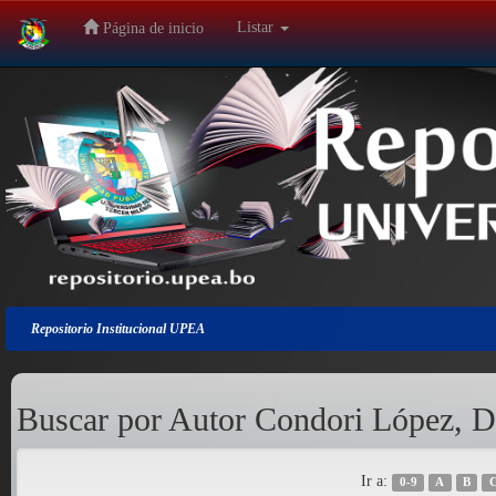
Listar
Página de inicio
Salir
de
la
navegación
Repositorio Institucional UPEA
Buscar por Autor Condori López, D
Ir a:
0-9
A
B