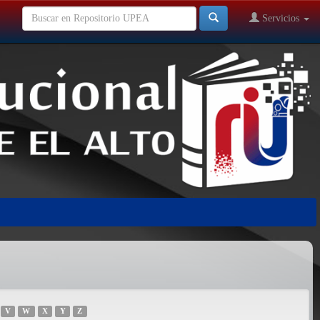
Servicios
V
W
X
Y
Z