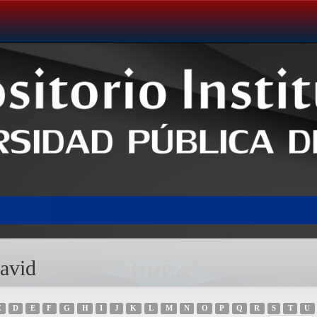
avid
C
D
E
F
G
H
I
J
K
L
M
N
O
P
Q
R
S
T
U