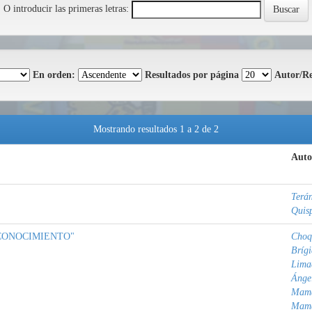
O introducir las primeras letras:
En orden:
Resultados por página
Autor/Re
Mostrando resultados 1 a 2 de 2
Auto
Terán
Quisp
CONOCIMIENTO"
Choq
Bríg
Lima
Ánge
Mama
Mama