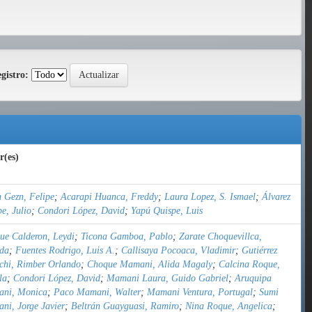
gistro:
r(es)
 Gezn, Felipe
;
Acarapi Huanca, Freddy
;
Laura Lopez, S. Ismael
;
Álvarez
e, Julio
;
Condori López, David
;
Yapú Quispe, Luis
ue Calderon, Leydi
;
Ticona Gamboa, Pablo
;
Zarate Choquevillca,
ida
;
Fuentes Rodrigo, Luis A.
;
Callisaya Pocoaca, Vladimir
;
Gutiérrez
chi, Rimber Orlando
;
Choque Mamani, Alida Magaly
;
Calcina Roque,
la
;
Condori López, David
;
Mamani Laura, Guido Gabriel
;
Aruquipa
ni, Monica
;
Paco Mamani, Walter
;
Mamani Ventura, Portugal
;
Sumi
ni, Jorge Javier
;
Beltrán Guayguasi, Ramiro
;
Nina Roque, Angelica
;