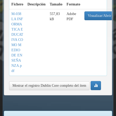
Fichero
Descripción
Tamaño
Formato
M-038
557,83
Adobe
Visualizar/Abrir
LA INF
kB
PDF
ORMA
TICA E
DUCAT
IVA CO
MO M
EDIO
DE EN
SEÑA
NZA.p
df
Mostrar el registro Dublin Core completo del ítem