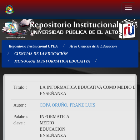
Salir
de
la
navegación
Repositorio Institucional UPEA
Área Ciencias de la Educación
CIENCIAS DE LA EDUCACIÓN
MONOGRAFÍA INFORMÁTICA EDUCATIVA
Título :
LA INFORMÁTICA EDUCATIVA COMO MEDIO DE
ENSEÑANZA
Autor :
COPA ORUÑO, FRANZ LUIS
Palabras
INFORMATICA
clave :
MEDIO
EDUCACIÓN
ENSEÑANZA