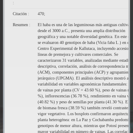
:
Citación :
470;
Resumen :
El haba es una de las leguminosas más antiguas cultivad
desde el 3000 a.C., presenta una amplia distribución
geográfica y una notable diversidad genética. En este es
se evaluaron 40 genotipos de haba (Vicia faba L.) en el
Centro Experimental de Kallutaca, incluyendo accesione
líneas de premejora y cultivares comerciales. Se
caracterizaron 31 variables, analizadas mediante estadísti
descriptiva, correlación, análisis de correspondencia múl
(ACM), componentes principales (ACP) y agrupamiento
jerárquico (UPGMA). El análisis descriptivo mostró alta
variabilidad en variables agronómicas fundamentales: n
de vainas por planta (CV = 43.60 %), peso de vainas (3
%), inflorescencias (36.78 %), rendimiento en vaina ver
(40.82 %) y peso de semillas por planta (41.30 %). El p
de biomasa fresca (38.59 %) también reveló contrastes e
vigor vegetativo. Los boxplots confirmaron arquitectura
planta heterogénea: en La Paz y Cochabamba predomina
genotipos de menor altura, mientras que Potosí presentó
mayor variabilidad en número de vainas. Las correlacio