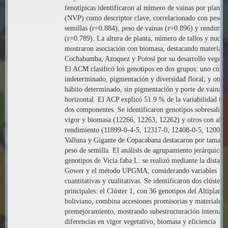
fenotípicas identificaron al número de vainas por planta
(NVP) como descriptor clave, correlacionado con peso 
semillas (r=0.884), peso de vainas (r=0.896) y rendimie
(r=0.789). La altura de planta, número de tallos y nudos
mostraron asociación con biomasa, destacando materiale
Cochabamba, Azoquez y Potosí por su desarrollo vegetat
El ACM clasificó los genotipos en dos grupos: uno con h
indeterminado, pigmentación y diversidad floral; y otro
hábito determinado, sin pigmentación y porte de vaina
horizontal. El ACP explicó 51.9 % de la variabilidad tot
dos componentes. Se identificaron genotipos sobresalien
vigor y biomasa (12266, 12263, 12262) y otros con alto
rendimiento (11899-0-4-5, 12317-0, 12408-0-5, 12007-
Valluna y Gigante de Copacabana destacaron por tamaño
peso de semilla. El análisis de agrupamiento jerárquico 
genotipos de Vicia faba L. se realizó mediante la distanc
Gower y el método UPGMA, considerando variables
cuantitativas y cualitativas. Se identificaron dos clústeres
principales: el Clúster 1, con 36 genotipos del Altiplano
boliviano, combina accesiones promisorias y materiales 
premejoramiento, mostrando subestructuración interna c
diferencias en vigor vegetativo, biomasa y eficiencia