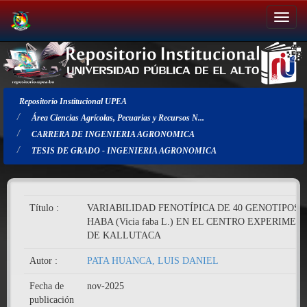
Salir
de
la
navegación
Repositorio Institucional UPEA
Área Ciencias Agrícolas, Pecuarias y Recursos N...
CARRERA DE INGENIERIA AGRONOMICA
TESIS DE GRADO - INGENIERIA AGRONOMICA
Título :
VARIABILIDAD FENOTÍPICA DE 40 GENOTIPOS 
HABA (Vicia faba L.) EN EL CENTRO EXPERIMEN
DE KALLUTACA
Autor :
PATA HUANCA, LUIS DANIEL
Fecha de
nov-2025
publicación