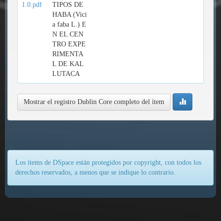
1.0.pdf
TIPOS DE
HABA (Vici
a faba L.) E
N EL CEN
TRO EXPE
RIMENTA
L DE KAL
LUTACA
Mostrar el registro Dublin Core completo del ítem
Los ítems de DSpace están protegidos por copyright, con todos los
derechos reservados, a menos que se indique lo contrario.