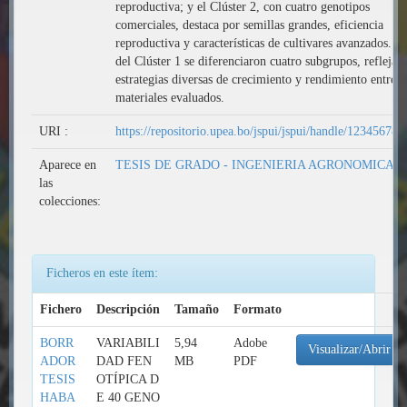
reproductiva; y el Clúster 2, con cuatro genotipos
comerciales, destaca por semillas grandes, eficiencia
reproductiva y características de cultivares avanzados. D
del Clúster 1 se diferenciaron cuatro subgrupos, reflejan
estrategias diversas de crecimiento y rendimiento entre l
materiales evaluados.
URI :
https://repositorio.upea.bo/jspui/jspui/handle/12345678
Aparece en
TESIS DE GRADO - INGENIERIA AGRONOMICA
las
colecciones:
Ficheros en este ítem:
Fichero
Descripción
Tamaño
Formato
BORR
VARIABILI
5,94
Adobe
Visualizar/Abrir
ADOR
DAD FEN
MB
PDF
TESIS
OTÍPICA D
HABA
E 40 GENO