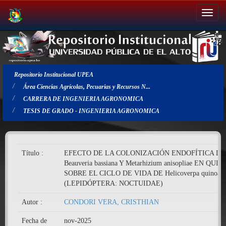
Salir
de
la
navegación
Repositorio Institucional UPEA
Área Ciencias Agrícolas, Pecuarias y Recursos N...
CARRERA DE INGENIERIA AGRONOMICA
TESIS DE GRADO - INGENIERIA AGRONOMICA
Título :
EFECTO DE LA COLONIZACIÓN ENDOFÍTICA DE
Beauveria bassiana Y Metarhizium anisopliae EN QUI
SOBRE EL CICLO DE VIDA DE Helicoverpa quinoa
(LEPIDÓPTERA: NOCTUIDAE)
Autor :
CONDORI VERA, CRISTHIAN
Fecha de
nov-2025