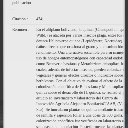
publicación
:
Citación :
474;
Resumen :
En el altiplano boliviano, la quinua (Chenopodium quin
Willd.) es atacada por varios insectos plaga, entre los cua
destaca Helicoverpa quinoa (Lepidóptera; Noctuidae) por
daños directos que ocasiona al grano y la disminución de
rendimiento. Una alternativa sostenible para su manejo e
uso de hongos entomopatógenos con capacidad endofític
como Beauveria bassiana y Metarhizium anisopliae, los
cuales, además de infectar insectos, pueden colonizar tej
vegetales y generar efectos directos o indirectos sobre lo
herbívoros. Con el objetivo de evaluar el efecto de la
colonización endofítica de B. bassiana y M. anisopliae e
quinua sobre el desarrollo de H. quinoa, se realizó el pre
estudio en invernadero y laboratorio del Centro de
Innovación Agrícola Alejandro BonifacioCIAAB, (Viach
Paz). Se inocularon plantas de quinua mediante tratamie
de semilla y aspersión foliar a una dosis de 300 gr/ha. L
colonización endofítica fue verificada en laboratorio a la
semanas de la inoculación. Posteriormente, las plantas