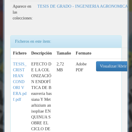
Aparece en
TESIS DE GRADO - INGENIERIA AGRONOMICA
las
colecciones:
Ficheros en este ítem:
Fichero
Descripción
Tamaño
Formato
TESIS_
EFECTO D
2,72
Adobe
Visualizar/Abrir
CRIST
E LA COL
MB
PDF
HIAN
ONIZACIÓ
COND
N ENDOFÍ
ORI V
TICA DE B
ERA.pd
eauveria bas
f.pdf
siana Y Met
arhizium an
isopliae EN
QUINUA S
OBRE EL
CICLO DE