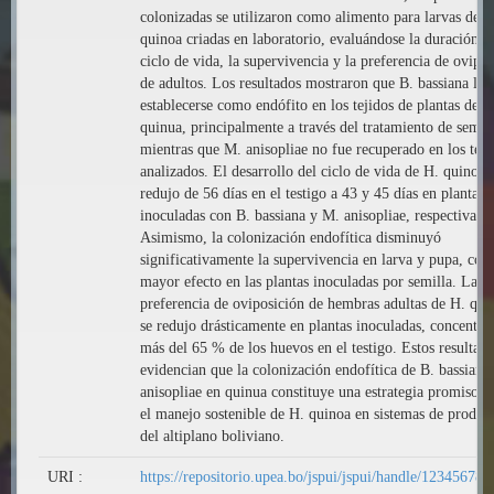
colonizadas se utilizaron como alimento para larvas de H
quinoa criadas en laboratorio, evaluándose la duración d
ciclo de vida, la supervivencia y la preferencia de ovipo
de adultos. Los resultados mostraron que B. bassiana log
establecerse como endófito en los tejidos de plantas de
quinua, principalmente a través del tratamiento de semill
mientras que M. anisopliae no fue recuperado en los teji
analizados. El desarrollo del ciclo de vida de H. quinoa 
redujo de 56 días en el testigo a 43 y 45 días en plantas
inoculadas con B. bassiana y M. anisopliae, respectivame
Asimismo, la colonización endofítica disminuyó
significativamente la supervivencia en larva y pupa, con
mayor efecto en las plantas inoculadas por semilla. La
preferencia de oviposición de hembras adultas de H. qui
se redujo drásticamente en plantas inoculadas, concentrá
más del 65 % de los huevos en el testigo. Estos resultad
evidencian que la colonización endofítica de B. bassiana
anisopliae en quinua constituye una estrategia promisori
el manejo sostenible de H. quinoa en sistemas de produc
del altiplano boliviano.
URI :
https://repositorio.upea.bo/jspui/jspui/handle/12345678