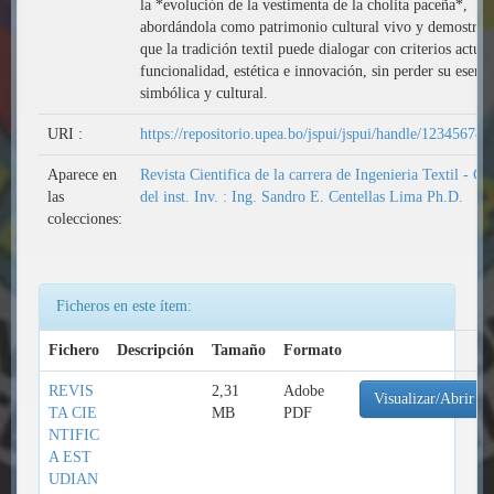
la *evolución de la vestimenta de la cholita paceña*,
abordándola como patrimonio cultural vivo y demostran
que la tradición textil puede dialogar con criterios actual
funcionalidad, estética e innovación, sin perder su esenci
simbólica y cultural.
URI :
https://repositorio.upea.bo/jspui/jspui/handle/12345678
Aparece en
Revista Cientifica de la carrera de Ingenieria Textil - Co
las
del inst. Inv. : Ing. Sandro E. Centellas Lima Ph.D.
colecciones:
Ficheros en este ítem:
Fichero
Descripción
Tamaño
Formato
REVIS
2,31
Adobe
Visualizar/Abrir
TA CIE
MB
PDF
NTIFIC
A EST
UDIAN