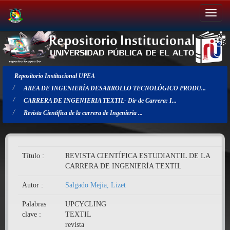
Salir
de
la
navegación
Repositorio Institucional UPEA
AREA DE INGENIERÍA DESARROLLO TECNOLÓGICO PRODU...
CARRERA DE INGENIERIA TEXTIL- Dir de Carrera: I...
Revista Cientifica de la carrera de Ingenieria ...
Título :
REVISTA CIENTÍFICA ESTUDIANTIL DE LA
CARRERA DE INGENIERÍA TEXTIL
Autor :
Salgado Mejia, Lizet
Palabras
UPCYCLING
clave :
TEXTIL
revista