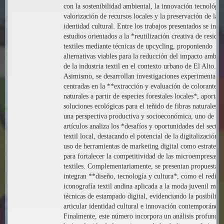
con la sostenibilidad ambiental, la innovación tecnológic
valorización de recursos locales y la preservación de la
identidad cultural. Entre los trabajos presentados se incl
estudios orientados a la *reutilización creativa de residu
textiles mediante técnicas de upcycling, proponiendo
alternativas viables para la reducción del impacto ambien
de la industria textil en el contexto urbano de El Alto.
Asimismo, se desarrollan investigaciones experimentales
centradas en la **extracción y evaluación de colorantes
naturales a partir de especies forestales locales*, aportan
soluciones ecológicas para el teñido de fibras naturales.
una perspectiva productiva y socioeconómica, uno de los
artículos analiza los *desafíos y oportunidades del sector
textil local, destacando el potencial de la digitalización y
uso de herramientas de marketing digital como estrategi
para fortalecer la competitividad de las microempresas
textiles. Complementariamente, se presentan propuestas 
integran **diseño, tecnología y cultura*, como el redise
iconografía textil andina aplicada a la moda juvenil med
técnicas de estampado digital, evidenciando la posibilida
articular identidad cultural e innovación contemporánea.
Finalmente, este número incorpora un análisis profundo 