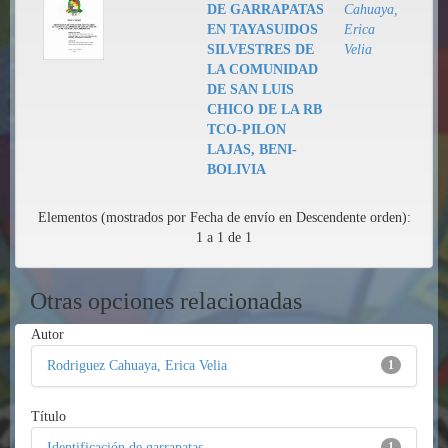
DE GARRAPATAS
Cahuaya,
EN TAYASUIDOS
Erica
SILVESTRES DE
Velia
LA COMUNIDAD
DE SAN LUIS
CHICO DE LA RB
TCO-PILON
LAJAS, BENI-
BOLIVIA
Elementos (mostrados por Fecha de envío en Descendente orden):
1 a 1 de 1
Otras opciones relacionadas
Autor
Rodriguez Cahuaya, Erica Velia
1
Título
Identificación de garrapatas
1