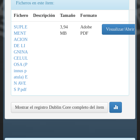
Ficheros en este ítem:
Fichero
Descripción
Tamaño
Formato
SUPLE
3,94
Adobe
Visualizar/Abrir
MENT
MB
PDF
ACION
DE LI
GNINA
CELUL
OSA (P
innus p
atula) E
N AVE
S P.pdf
Mostrar el registro Dublin Core completo del ítem