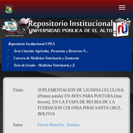
Salir
de
la
navegación
Repositorio Institucional UPEA
Área Ciencias Agrícolas, Pecuarias y Recursos N...
Carrera de Medicina Veterinaria y Zootecnia
Tesis de Grado - Medicina Veterinaria y Z.
Título :
SUPLEMENTACION DE LIGNINA CELULOSA
(Pinnus patula) EN AVES PARA POSTURA (Issa
brown), EN LA ETAPA DE RECRIA DE LA
FUNDACION COLONIA PIRAÍ SANTA CRUZ,
BOLIVIA
Autor :
Flores Mancilla, Ximena