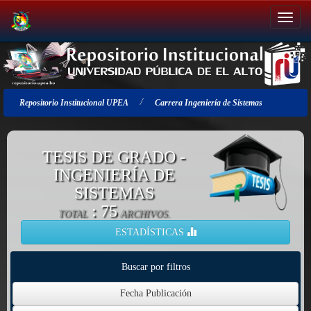
Salir
de
la
navegación
Repositorio Institucional UPEA
Carrera Ingeniería de Sistemas
TESIS DE GRADO -
INGENIERÍA DE
SISTEMAS
: 75
TOTAL
ARCHIVOS.
ESTADÍSTICAS
Buscar por filtros