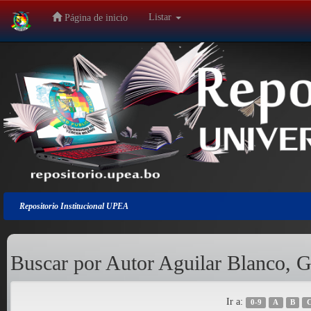
Listar
Página de inicio
Salir
de
la
navegación
Repositorio Institucional UPEA
Buscar por Autor Aguilar Blanco, 
Ir a:
0-9
A
B