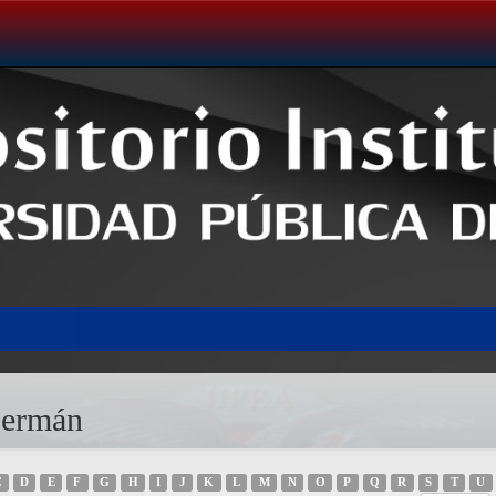
Germán
C
D
E
F
G
H
I
J
K
L
M
N
O
P
Q
R
S
T
U