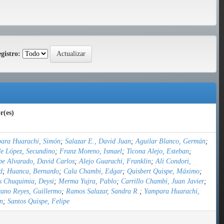
gistro:
r(es)
ara Huarachi, Simón
;
Salazar E., David Juan
;
Aguilar Blanco, Germán
;
e López, Secundino
;
Franz Moreno, Ismael
;
Ticona Alejo, Esteban
;
pe Alvarado, David Carlos
;
Alejo Guarachi, Franklin
;
Ali Condori,
d
;
Huanca, Bernardo
;
Cala Chambi, Edgar
;
Quisbert Quispe, Máximo
;
s Chuquimia, Deysi
;
Merma Yujra, Pablo
;
Carrillo Chambi, Juan Javier
;
ano Reyes, Guillermo
;
Ramos Salazar, Sandra R.
;
Yampara Huarachi,
n
;
Santos Quispe, Felipe