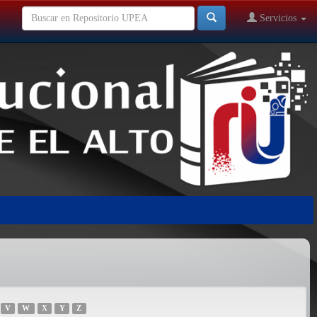
Servicios
V
W
X
Y
Z