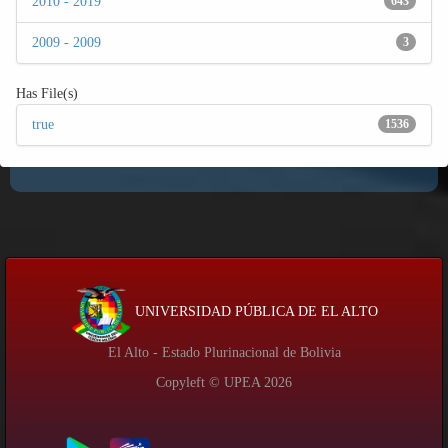
2010 - 2019
643
2009 - 2009
3
Has File(s)
true
1536
UNIVERSIDAD PÚBLICA DE EL ALTO
El Alto - Estado Plurinacional de Bolivia
Copyleft © UPEA
2026