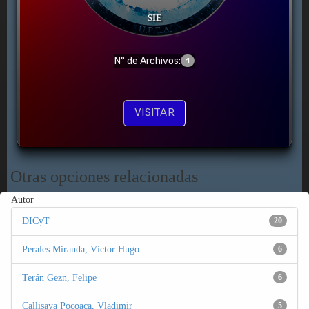
SIE
N° de Archivos:
1
VISITAR
Otras opciones relacionadas
Autor
DICyT
20
Perales Miranda, Víctor Hugo
6
Terán Gezn, Felipe
6
Callisaya Pocoaca, Vladimir
5