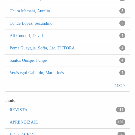
Chura Mamani, Aurelio
5
Conde López, Secundino
5
Ali Condori, David
4
Poma Guaygua, Sofia, Lic. TUTORA
4
Santos Quispe, Felipe
4
Verástegui Gallardo, María Inés
4
next >
Título
REVISTA
114
APRENDIZAJE
100
EDUCACIÓN
56