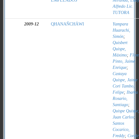
EMPLEADOS
Miranda, Edd
Alfredo Lic.
TUTORA
2009-12
QHANAÑCHÄWI
Yampara
Huarachi,
Simón
;
Quisbert
Quispe,
Máximo
;
Flore
Pinto, Jaime
Enrique
;
Castaya
Quispe, Jaime
;
Cori Tambo,
Felipe
;
Ibarra
Rosario,
Santiago
;
Quispe Quispe
Juan Carlos
;
Santos
Cocarico,
Freddy
;
Conde