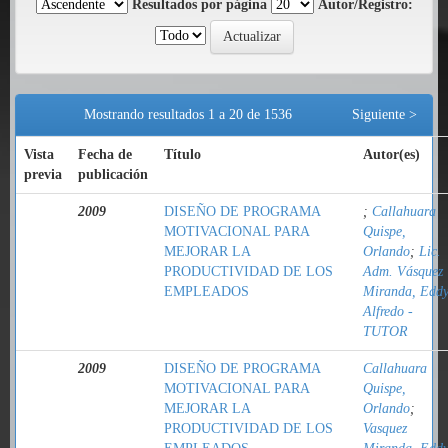
Resultados por página
Autor/Registro:
Mostrando resultados 1 a 20 de 1536
Siguiente >
Vista
Fecha de
Título
Autor(es)
previa
publicación
2009
DISEÑO DE PROGRAMA
;
Callahuara
MOTIVACIONAL PARA
Quispe,
MEJORAR LA
Orlando
;
Lic.
PRODUCTIVIDAD DE LOS
Adm. Vásquez
EMPLEADOS
Miranda, Edd
Alfredo -
TUTOR
2009
DISEÑO DE PROGRAMA
Callahuara
MOTIVACIONAL PARA
Quispe,
MEJORAR LA
Orlando
;
PRODUCTIVIDAD DE LOS
Vasquez