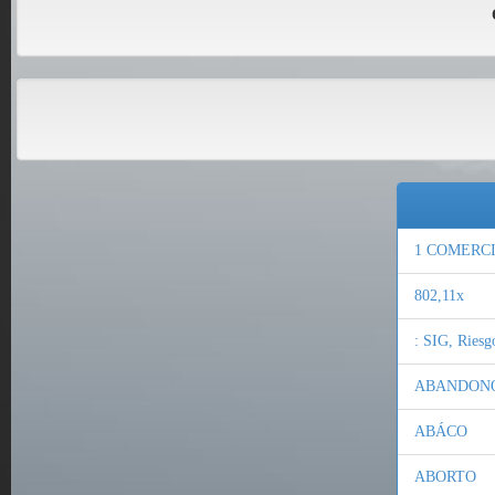
1 COMERCI
802,11x
: SIG, Ries
ABANDON
ABÁCO
ABORTO