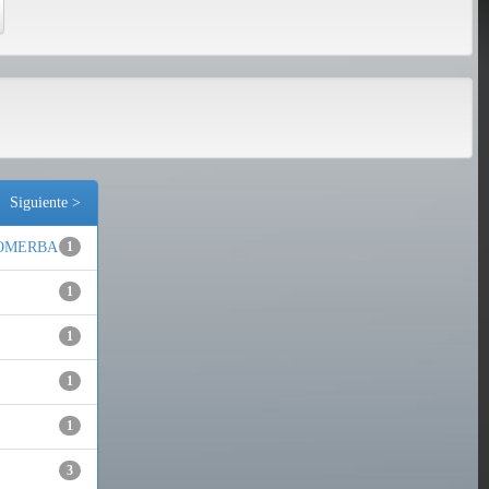
Siguiente >
COMERBA
1
1
1
1
1
3