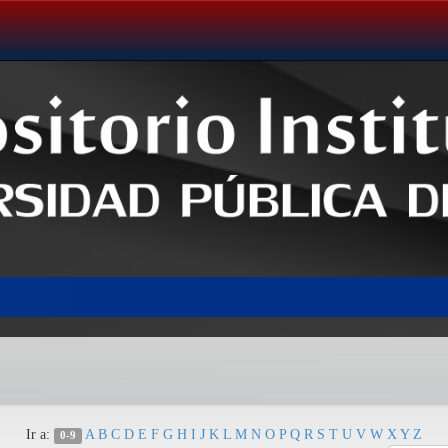
Ir a:
A
B
C
D
E
F
G
H
I
J
K
L
M
N
O
P
Q
R
S
T
U
V
W
X
Y
Z
0-9