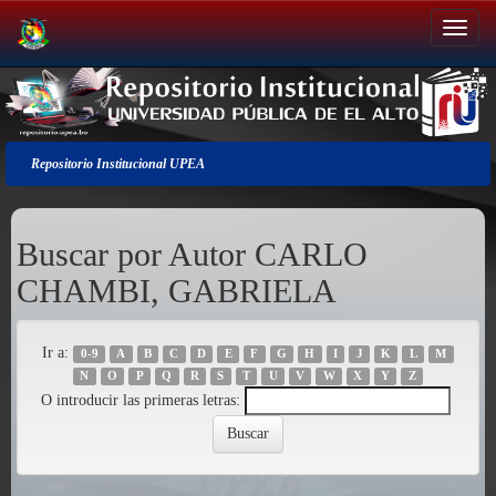
Salir
de
la
navegación
Repositorio Institucional UPEA
Buscar por Autor CARLO
CHAMBI, GABRIELA
Ir a:
0-9
A
B
C
D
E
F
G
H
I
J
K
L
M
N
O
P
Q
R
S
T
U
V
W
X
Y
Z
O introducir las primeras letras: