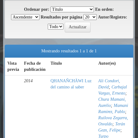
Ordenar por:
En orden:
Resultados por página
Autor/Registro:
Mostrando resultados 1 a 1 de 1
Vista
Fecha de
Título
Autor(es)
previa
publicación
2014
QHANAÑCHÄWI Luz
Ali Condori,
del camino al saber
David
;
Carbajal
Vargas, Ernesto
;
Chura Mamani,
Aurelio
;
Mamani
Ramirez, Pablo
;
Ruilova Zegarra,
Osvaldo
;
Terán
Gezn, Felipe
;
Turpo