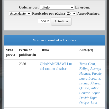
Ordenar por:
En orden:
Resultados por página
Autor/Registro:
Mostrando resultados 1 a 2 de 2
Vista
Fecha de
Título
Autor(es)
previa
publicación
2020
QHANAÑCHÄWI Luz
Terán Gezn,
del camino al saber
Felipe
;
Acarapi
Huanca, Freddy
;
Laura Lopez, S.
Ismael
;
Álvarez
Quispe, Julio
;
Condori López,
David
;
Yapú
Quispe, Luis