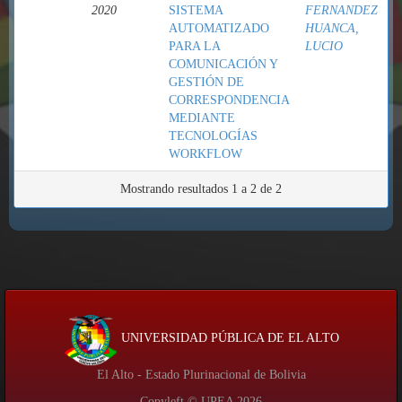
2020
SISTEMA
FERNANDEZ
AUTOMATIZADO
HUANCA,
PARA LA
LUCIO
COMUNICACIÓN Y
GESTIÓN DE
CORRESPONDENCIA
MEDIANTE
TECNOLOGÍAS
WORKFLOW
Mostrando resultados 1 a 2 de 2
UNIVERSIDAD PÚBLICA DE EL ALTO
El Alto - Estado Plurinacional de Bolivia
Copyleft © UPEA
2026