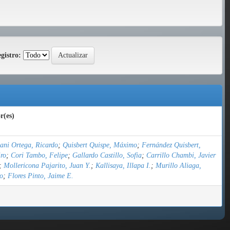
gistro:
r(es)
ni Ortega, Ricardo
;
Quisbert Quispe, Máximo
;
Fernández Quisbert,
ro
;
Cori Tambo, Felipe
;
Gallardo Castillo, Sofia
;
Carrillo Chambi, Javier
;
Mollericona Pajarito, Juan Y.
;
Kallisaya, Illapa I.
;
Murillo Aliaga,
o
;
Flores Pinto, Jaime E.