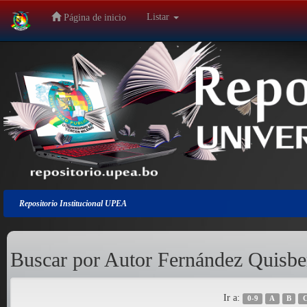
Listar
Página de inicio
Salir
de
la
navegación
Repositorio Institucional UPEA
Buscar por Autor Fernández Quisbe
Ir a:
0-9
A
B