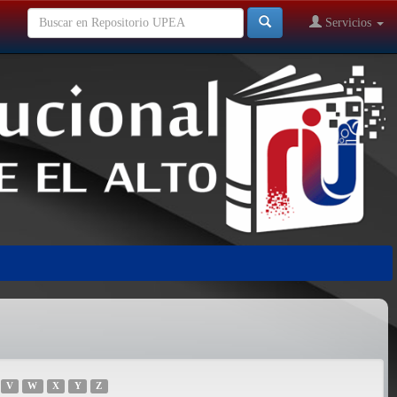
Servicios
V
W
X
Y
Z