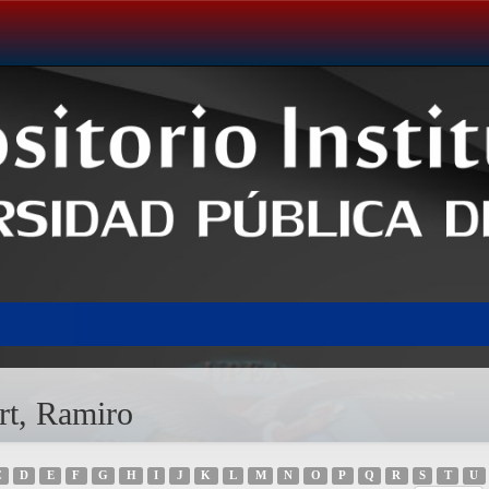
rt, Ramiro
C
D
E
F
G
H
I
J
K
L
M
N
O
P
Q
R
S
T
U