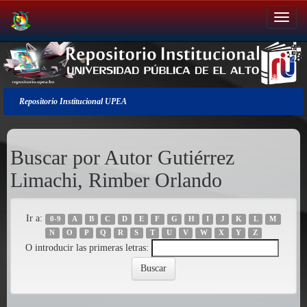
Salir
de
la
navegación
Repositorio Institucional UPEA
Buscar por Autor Gutiérrez
Limachi, Rimber Orlando
Ir a:
0-9
A
B
C
D
E
F
G
H
I
J
K
L
M
N
O
P
Q
R
S
T
U
V
W
X
Y
Z
O introducir las primeras letras: