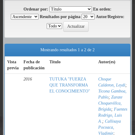
Ordenar por:
En orden:
Resultados por página
Autor/Registro:
Mostrando resultados 1 a 2 de 2
Vista
Fecha de
Título
Autor(es)
previa
publicación
2016
TUTUKA "FUERZA
Choque
QUE TRANSFORMA
Calderon, Leydi
;
EL CONOCIMIENTO"
Ticona Gamboa,
Pablo
;
Zarate
Choquevillca,
Brígida
;
Fuentes
Rodrigo, Luis
A.
;
Callisaya
Pocoaca,
Vladimir
;