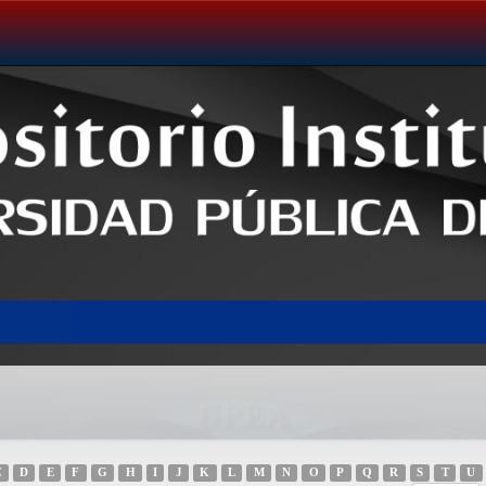
C
D
E
F
G
H
I
J
K
L
M
N
O
P
Q
R
S
T
U