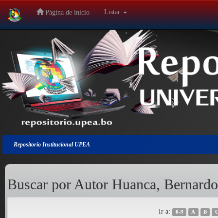
Listar
Página de inicio
Salir
de
la
navegación
Repositorio Institucional UPEA
Buscar por Autor Huanca, Bernardo
Ir a:
0-9
A
B