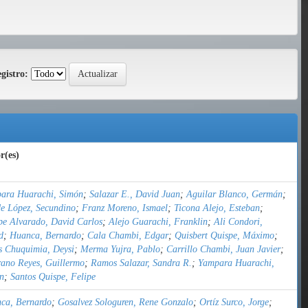
gistro:
r(es)
ara Huarachi, Simón
;
Salazar E., David Juan
;
Aguilar Blanco, Germán
;
e López, Secundino
;
Franz Moreno, Ismael
;
Ticona Alejo, Esteban
;
pe Alvarado, David Carlos
;
Alejo Guarachi, Franklin
;
Ali Condori,
d
;
Huanca, Bernardo
;
Cala Chambi, Edgar
;
Quisbert Quispe, Máximo
;
s Chuquimia, Deysi
;
Merma Yujra, Pablo
;
Carrillo Chambi, Juan Javier
;
ano Reyes, Guillermo
;
Ramos Salazar, Sandra R.
;
Yampara Huarachi,
n
;
Santos Quispe, Felipe
ca, Bernardo
;
Gosalvez Sologuren, Rene Gonzalo
;
Ortíz Surco, Jorge
;