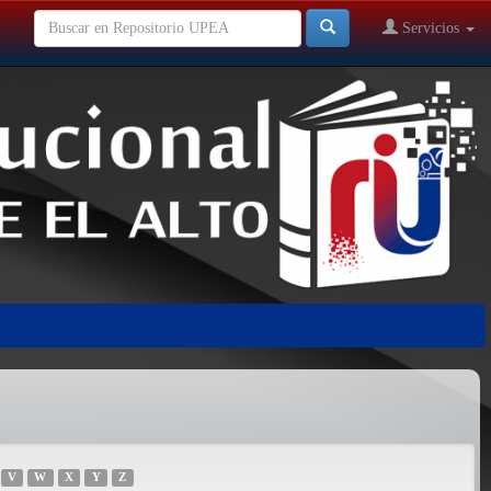
Servicios
V
W
X
Y
Z