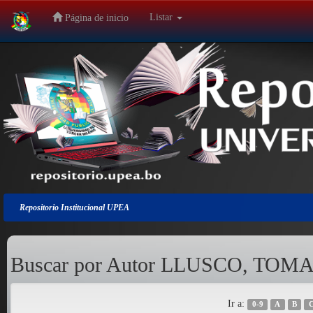
Listar
Página de inicio
Salir
de
la
navegación
Repositorio Institucional UPEA
Buscar por Autor LLUSCO, T
Ir a:
0-9
A
B