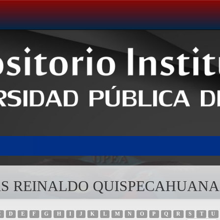
OMAS REINALDO QUISPECAHUANA
C
D
E
F
G
H
I
J
K
L
M
N
O
P
Q
R
S
T
U