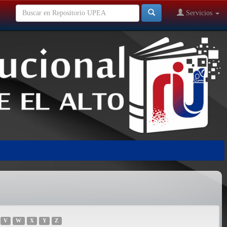
Servicios
V
W
X
Y
Z