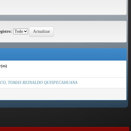
gistro:
(es)
SCO, TOMAS REINALDO QUISPECAHUANA