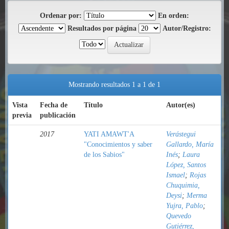
Ordenar por:
En orden:
Resultados por página
Autor/Registro:
Mostrando resultados 1 a 1 de 1
Vista
Fecha de
Título
Autor(es)
previa
publicación
2017
YATI AMAWT'A
Verástegui
"Conocimientos y saber
Gallardo, María
de los Sabios"
Inés
;
Laura
López, Santos
Ismael
;
Rojas
Chuquimia,
Deysi
;
Merma
Yujra, Pablo
;
Quevedo
Gutiérrez,