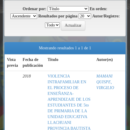
Ordenar por:
En orden:
Resultados por página
Autor/Registro:
Mostrando resultados 1 a 1 de 1
Vista
Fecha de
Título
Autor(es)
previa
publicación
2018
VIOLENCIA
MAMANI
INTRAFAMILIAR EN
QUISPE,
EL PROCESO DE
VIRGILIO
ENSEÑANZA-
APRENDIZAJE DE LOS
ESTUDIANTES DE 5to
DE PRIMARIA DE LA
UNIDAD EDUCATIVA
LLACHUANI
PROVINCIA BAUTISTA