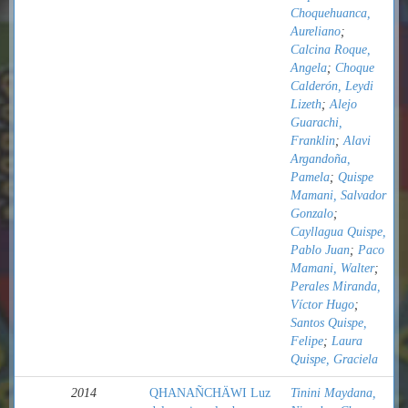
Choquehuanca,
Aureliano
;
Calcina Roque,
Angela
;
Choque
Calderón, Leydi
Lizeth
;
Alejo
Guarachi,
Franklin
;
Alavi
Argandoña,
Pamela
;
Quispe
Mamani, Salvador
Gonzalo
;
Cayllagua Quispe,
Pablo Juan
;
Paco
Mamani, Walter
;
Perales Miranda,
Víctor Hugo
;
Santos Quispe,
Felipe
;
Laura
Quispe, Graciela
2014
QHANAÑCHÄWI Luz
Tinini Maydana,