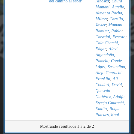
del camino al saber
Ninoska
;
Chura
Mamani, Aurelio
;
Almanza Rocha,
Milton
;
Carrillo,
Javier
;
Mamani
Ramirez, Pablo
;
Carvajal, Ernesto
;
Cala Chambi,
Edgar
;
Alavi
Argandoña,
Pamela
;
Conde
López, Secundino
;
Alejo Guarachi,
Franklin
;
Ali
Condori, David
;
Quevedo
Gutiérrez, Adolfo
;
Espejo Guarachi,
Emilio
;
Roque
Paredes, Raúl
Mostrando resultados 1 a 2 de 2