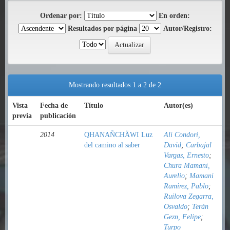
Ordenar por:
En orden:
Resultados por página
Autor/Registro:
Mostrando resultados 1 a 2 de 2
Vista
Fecha de
Título
Autor(es)
previa
publicación
2014
QHANAÑCHÄWI Luz
Ali Condori,
del camino al saber
David
;
Carbajal
Vargas, Ernesto
;
Chura Mamani,
Aurelio
;
Mamani
Ramirez, Pablo
;
Ruilova Zegarra,
Osvaldo
;
Terán
Gezn, Felipe
;
Turpo