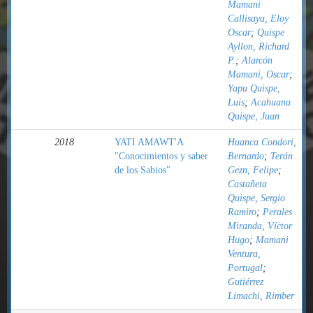
Mamani
Callisaya, Eloy
Oscar
;
Quispe
Ayllon, Richard
P.
;
Alarcón
Mamani, Oscar
;
Yapu Quispe,
Luis
;
Acahuana
Quispe, Juan
2018
YATI AMAWT'A
Huanca Condori,
"Conocimientos y saber
Bernardo
;
Terán
de los Sabios"
Gezn, Felipe
;
Castañeta
Quispe, Sergio
Ramiro
;
Perales
Miranda, Víctor
Hugo
;
Mamani
Ventura,
Portugal
;
Gutiérrez
Limachi, Rimber