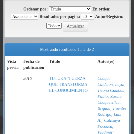
Ordenar por:
En orden:
Resultados por página
Autor/Registro:
Mostrando resultados 1 a 2 de 2
Vista
Fecha de
Título
Autor(es)
previa
publicación
2016
TUTUKA "FUERZA
Choque
QUE TRANSFORMA
Calderon, Leydi
;
EL CONOCIMIENTO"
Ticona Gamboa,
Pablo
;
Zarate
Choquevillca,
Brígida
;
Fuentes
Rodrigo, Luis
A.
;
Callisaya
Pocoaca,
Vladimir
;