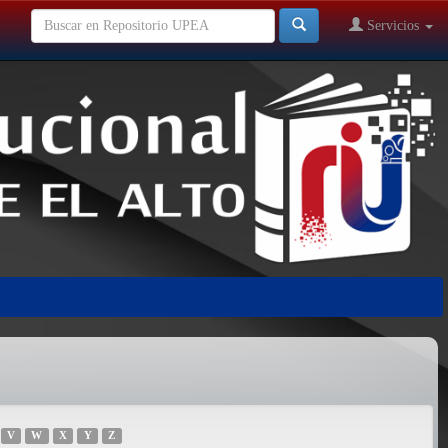
Servicios
V
W
X
Y
Z