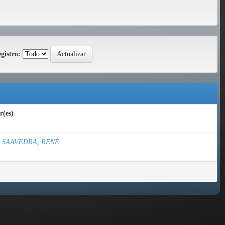
gistro:
r(es)
I SAAVEDRA, RENÉ