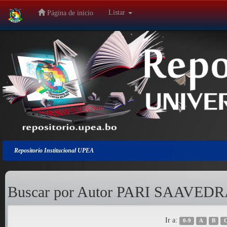
Listar
Página de inicio
Salir
de
la
navegación
Repositorio Institucional UPEA
Buscar por Autor PARI SAAVED
Ir a:
0-9
A
B