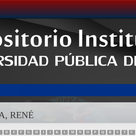
RA, RENÉ
C
D
E
F
G
H
I
J
K
L
M
N
O
P
Q
R
S
T
U