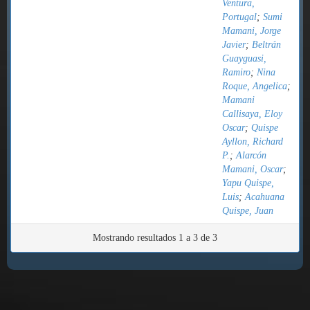
Ventura,
Portugal
;
Sumi
Mamani, Jorge
Javier
;
Beltrán
Guayguasi,
Ramiro
;
Nina
Roque, Angelica
;
Mamani
Callisaya, Eloy
Oscar
;
Quispe
Ayllon, Richard
P.
;
Alarcón
Mamani, Oscar
;
Yapu Quispe,
Luis
;
Acahuana
Quispe, Juan
Mostrando resultados 1 a 3 de 3