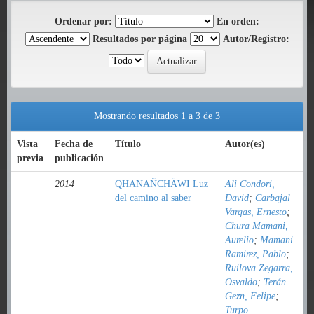
Ordenar por:
En orden:
Resultados por página
Autor/Registro:
Mostrando resultados 1 a 3 de 3
Vista
Fecha de
Título
Autor(es)
previa
publicación
2014
QHANAÑCHÄWI Luz
Ali Condori,
del camino al saber
David
;
Carbajal
Vargas, Ernesto
;
Chura Mamani,
Aurelio
;
Mamani
Ramirez, Pablo
;
Ruilova Zegarra,
Osvaldo
;
Terán
Gezn, Felipe
;
Turpo