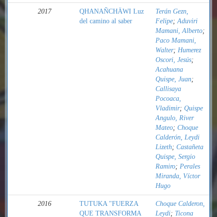
2017
QHANAÑCHÄWI Luz
Terán Gezn,
del camino al saber
Felipe
;
Aduviri
Mamani, Alberto
;
Paco Mamani,
Walter
;
Humerez
Oscori, Jesús
;
Acahuana
Quispe, Juan
;
Callisaya
Pocoaca,
Vladimir
;
Quispe
Angulo, River
Mateo
;
Choque
Calderón, Leydi
Lizeth
;
Castañeta
Quispe, Sergio
Ramiro
;
Perales
Miranda, Víctor
Hugo
2016
TUTUKA "FUERZA
Choque Calderon,
QUE TRANSFORMA
Leydi
;
Ticona