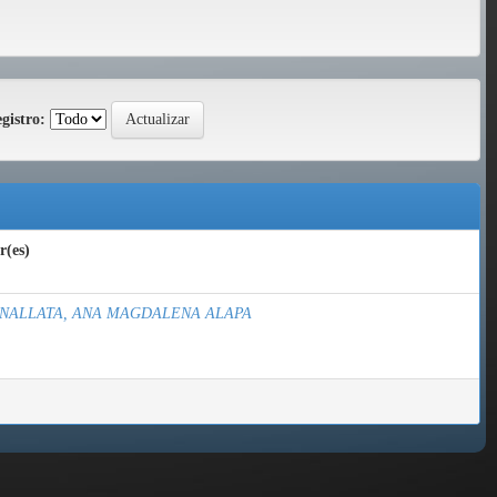
gistro:
r(es)
NALLATA, ANA MAGDALENA ALAPA