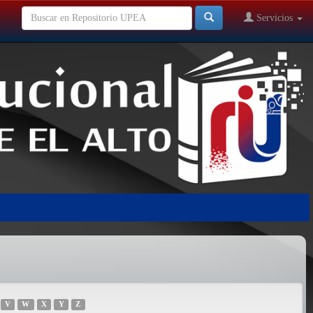
Servicios
V
W
X
Y
Z