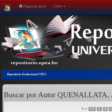
Listar
Página de inicio
Salir
de
la
navegación
Repositorio Institucional UPEA
Buscar por Autor QUENALLAT
Ir a:
0-9
A
B