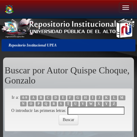
Salir
de
la
navegación
Repositorio Institucional UPEA
Buscar por Autor Quispe Choque,
Gonzalo
Ir a:
0-9
A
B
C
D
E
F
G
H
I
J
K
L
M
N
O
P
Q
R
S
T
U
V
W
X
Y
Z
O introducir las primeras letras: