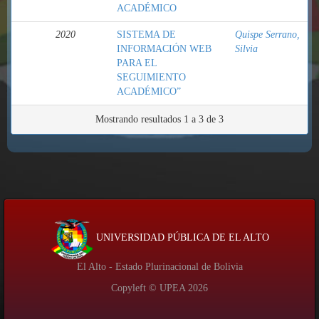
ACADÉMICO
2020
SISTEMA DE
Quispe Serrano,
INFORMACIÓN WEB
Silvia
PARA EL
SEGUIMIENTO
ACADÉMICO”
Mostrando resultados 1 a 3 de 3
UNIVERSIDAD PÚBLICA DE EL ALTO
El Alto - Estado Plurinacional de Bolivia
Copyleft © UPEA
2026