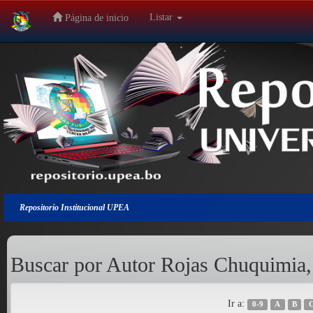
Listar
Página de inicio
Salir
de
la
navegación
Repositorio Institucional UPEA
Buscar por Autor Rojas Chuquimia,
Ir a:
0-9
A
B