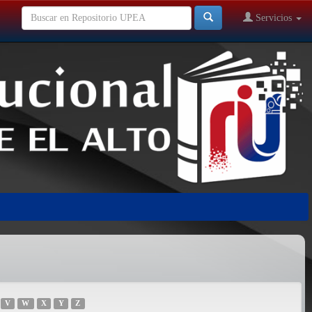
Servicios
V
W
X
Y
Z