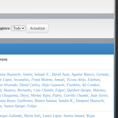
gistro:
r(es)
ara Huarachi, Simón
;
Salazar E., David Juan
;
Aguilar Blanco, Germán
;
e López, Secundino
;
Franz Moreno, Ismael
;
Ticona Alejo, Esteban
;
pe Alvarado, David Carlos
;
Alejo Guarachi, Franklin
;
Ali Condori,
d
;
Huanca, Bernardo
;
Cala Chambi, Edgar
;
Quisbert Quispe, Máximo
;
s Chuquimia, Deysi
;
Merma Yujra, Pablo
;
Carrillo Chambi, Juan Javier
;
ano Reyes, Guillermo
;
Ramos Salazar, Sandra R.
;
Yampara Huarachi,
n
;
Santos Quispe, Felipe
stegui Gallardo, María Inés
;
Laura López, Santos Ismael
;
Rojas