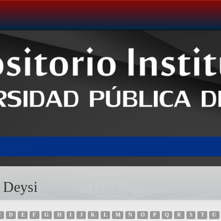
 Deysi
C
D
E
F
G
H
I
J
K
L
M
N
O
P
Q
R
S
T
U