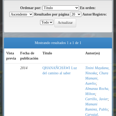
Ordenar por:
En orden:
Resultados por página
Autor/Registro:
Mostrando resultados 1 a 1 de 1
Vista
Fecha de
Título
Autor(es)
previa
publicación
2014
QHANAÑCHÄWI Luz
Tinini Maydana,
del camino al saber
Ninoska
;
Chura
Mamani,
Aurelio
;
Almanza Rocha,
Milton
;
Carrillo, Javier
;
Mamani
Ramirez, Pablo
;
Carvajal,