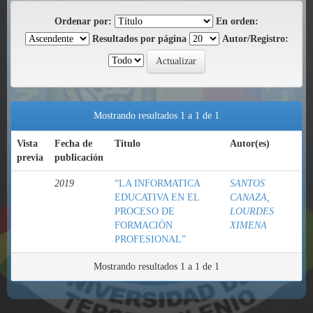
Ordenar por:
En orden:
Resultados por página
Autor/Registro:
Mostrando resultados 1 a 1 de 1
Vista
Fecha de
Título
Autor(es)
previa
publicación
2019
“LA INFORMATICA
SANTOS
EDUCATIVA EN EL
CANAZA,
PROCESO DE
LOURDES
FORMACIÒN
XIMENA
PROFESIONAL”
Mostrando resultados 1 a 1 de 1