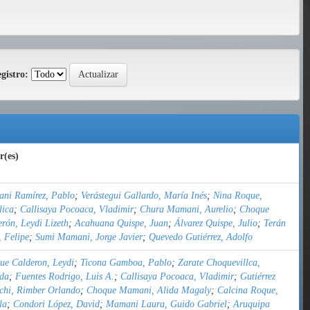
gistro:
r(es)
ni Ramírez, Pablo
;
Verástegui Gallardo, María Inés
;
Nina Roque,
lica
;
Callisaya Pocoaca, Vladimir
;
Chura Mamani, Aurelio
;
Choque
rón, Leydi Lizeth
;
Acahuana Quispe, Juan
;
Álvarez Quispe, Julio
;
Terán
 Felipe
;
Sumi Mamani, Jorge Javier
;
Quevedo Gutiérrez, Adolfo
ue Calderon, Leydi
;
Ticona Gamboa, Pablo
;
Zarate Choquevillca,
ida
;
Fuentes Rodrigo, Luis A.
;
Callisaya Pocoaca, Vladimir
;
Gutiérrez
chi, Rimber Orlando
;
Choque Mamani, Alida Magaly
;
Calcina Roque,
la
;
Condori López, David
;
Mamani Laura, Guido Gabriel
;
Aruquipa