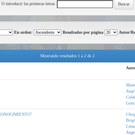
O introducir las primeras letras:
En orden:
Resultados por página
Autor/Re
Mostrando resultados 1 a 2 de 2
Auto
Mama
Ange
Calde
Gezn,
CONOCIMIENTO"
Choq
Bríg
Lima
Ánge