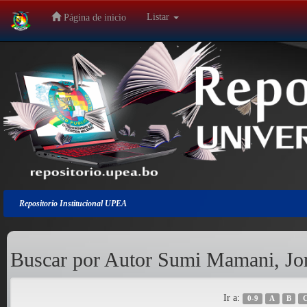
Listar
Página de inicio
Salir
de
la
navegación
Repositorio Institucional UPEA
Buscar por Autor Sumi Mamani, Jor
Ir a:
0-9
A
B