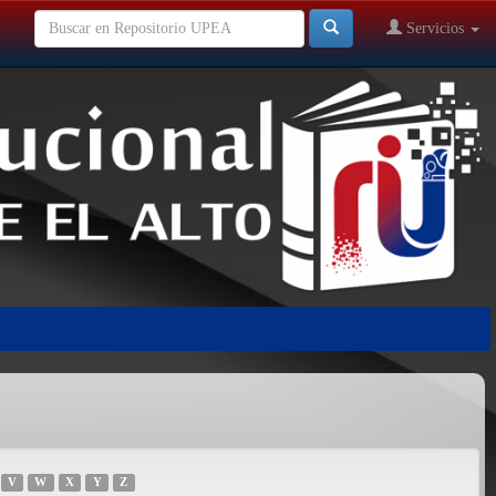
Servicios
V
W
X
Y
Z