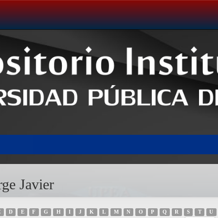
ge Javier
C
D
E
F
G
H
I
J
K
L
M
N
O
P
Q
R
S
T
U