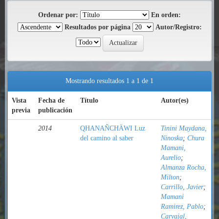
Ordenar por:
En orden:
Resultados por página
Autor/Registro:
Mostrando resultados 1 a 1 de 1
Vista
Fecha de
Título
Autor(es)
previa
publicación
2014
QHANAÑCHÄWI Luz
Tinini Maydana,
del camino al saber
Ninoska
;
Chura
Mamani,
Aurelio
;
Almanza Rocha,
Milton
;
Carrillo, Javier
;
Mamani
Ramirez, Pablo
;
Carvajal,